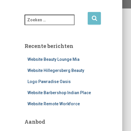
Z
o
e
k
e
Recente berichten
n
n
Website Beauty Lounge Mia
a
a
Website Hillegersberg Beauty
r
Logo Pawradise Oasis
:
Website Barbershop Indian Place
Website Remote Workforce
Aanbod