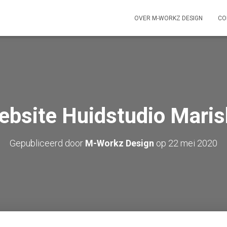
OVER M-WORKZ DESIGN
CO
ebsite Huidstudio Maris
Gepubliceerd door
M-Workz Design
op
22 mei 2020