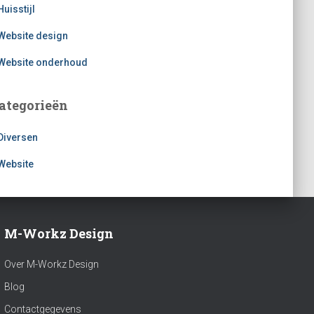
Huisstijl
Website design
Website onderhoud
ategorieën
Diversen
Website
M-Workz Design
Over M-Workz Design
Blog
Contactgegevens