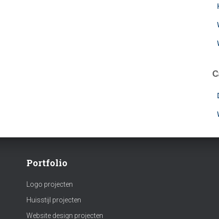
C
Portfolio
Logo projecten
Huisstijl projecten
Website design projecten