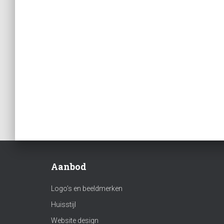
Aanbod
Logo’s en beeldmerken
Huisstijl
Website design