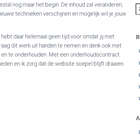
stal nog maar het begin. De inhoud zal veranderen,
Z
nieuwe technieken verschijnen en mogelijk wil je jouw
o
e
k
e
j hebt daar helemaal geen tijd voor omdat jij met
R
n
raag dit werk uit handen te nemen en denk ook met
n
n en te onderhouden. Met een onderhoudscontract
a
a
den en ik zorg dat de website soepel blijft draaien.
r
:
A