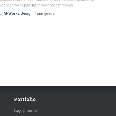
kocht en we hopen dat er meer mogen volgen.
or
M-Workz Design
,
7 jaar
geleden
Portfolio
Logo projecten