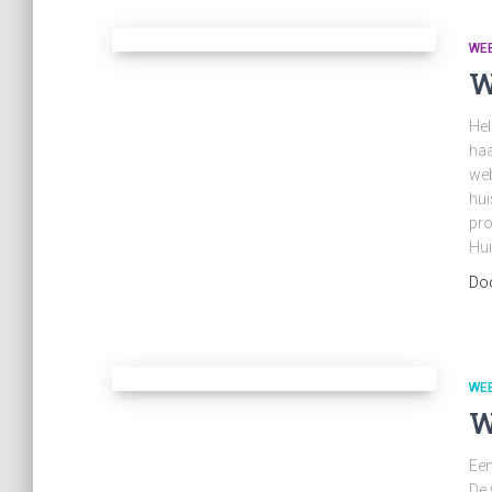
WEB
W
Hel
haa
web
hui
pro
Hui
Do
WEB
W
Een
De 