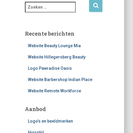
Z
o
e
k
e
Recente berichten
n
n
Website Beauty Lounge Mia
a
a
Website Hillegersberg Beauty
r
Logo Pawradise Oasis
:
Website Barbershop Indian Place
Website Remote Workforce
Aanbod
Logo’s en beeldmerken
Huisstijl