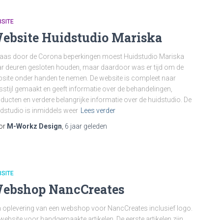
SITE
ebsite Huidstudio Mariska
aas door de Corona beperkingen moest Huidstudio Mariska
r deuren gesloten houden, maar daardoor was er tijd om de
site onder handen te nemen. De website is compleet naar
sstijl gemaakt en geeft informatie over de behandelingen,
ducten en verdere belangrijke informatie over de huidstudio. De
dstudio is inmiddels weer
Lees verder
or
M-Workz Design
,
6 jaar
geleden
SITE
ebshop NancCreates
 oplevering van een webshop voor NancCreates inclusief logo.
website voor handgemaakte artikelen. De eerste artikelen zijn