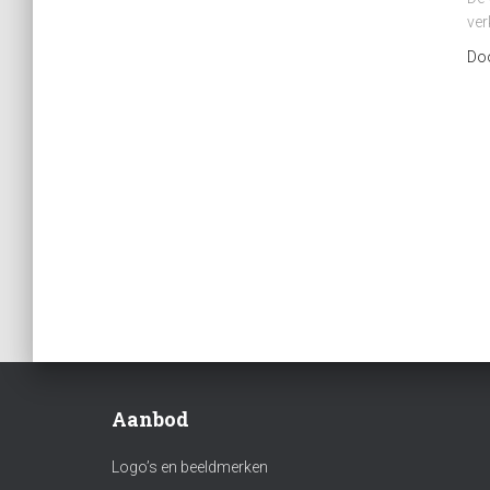
ver
Do
Aanbod
Logo’s en beeldmerken