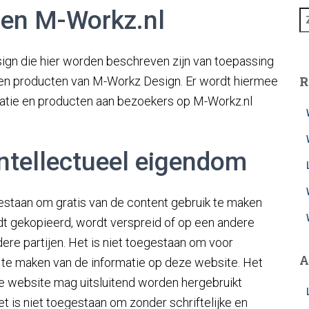
en M-Workz.nl
Z
o
e
n die hier worden beschreven zijn van toepassing
k
e
R
 en producten van M-Workz Design. Er wordt hiermee
n
atie en producten aan bezoekers op M-Workz.nl
n
a
a
r
ntellectueel eigendom
:
estaan om gratis van de content gebruik te maken
t gekopieerd, wordt verspreid of op een andere
ere partijen. Het is niet toegestaan om voor
A
 te maken van de informatie op deze website. Het
ze website mag uitsluitend worden hergebruikt
t is niet toegestaan om zonder schriftelijke en