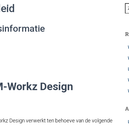
leid
Z
o
e
k
sinformatie
e
R
n
n
a
a
r
:
M-Workz Design
A
kz Design verwerkt ten behoeve van de volgende