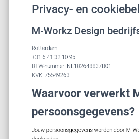
Privacy- en cookiebe
M-Workz Design bedrijf
Rotterdam
+31 6 41 32 10 95
BTW-nummer: NL182648837B01
KVK: 75549263
Waarvoor verwerkt 
persoonsgegevens?
Jouw persoonsgegevens worden door M-Wor
doeleinden