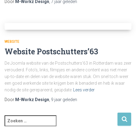
Door
M-Workz Design
,
7 jaar
geleden
WEBSITE
Website Postschutters’63
De Joomla website van de Postschutters’63 in Rotterdam was zeer
verouderd. Foto’s, links, filmpjes en andere content was niet meer
up-to-date en delen van de website waren stuk. Om snel toch weer
een goed werkende site te krijgen ben ik benaderd en heb ik waar
nodig de site gerepareerd, geüpdate
Lees verder
Door
M-Workz Design
,
9 jaar
geleden
Z
o
e