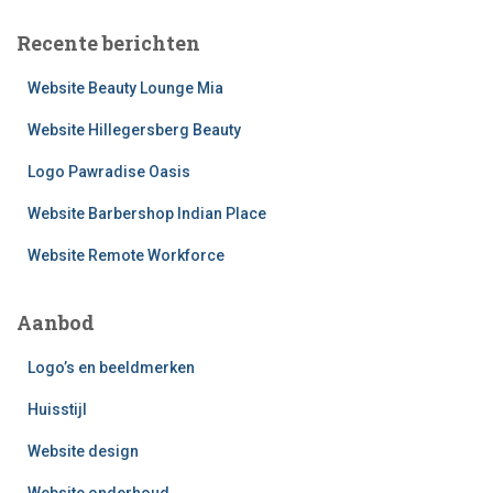
k
e
Recente berichten
n
n
Website Beauty Lounge Mia
a
a
Website Hillegersberg Beauty
r
Logo Pawradise Oasis
:
Website Barbershop Indian Place
Website Remote Workforce
Aanbod
Logo’s en beeldmerken
Huisstijl
Website design
Website onderhoud