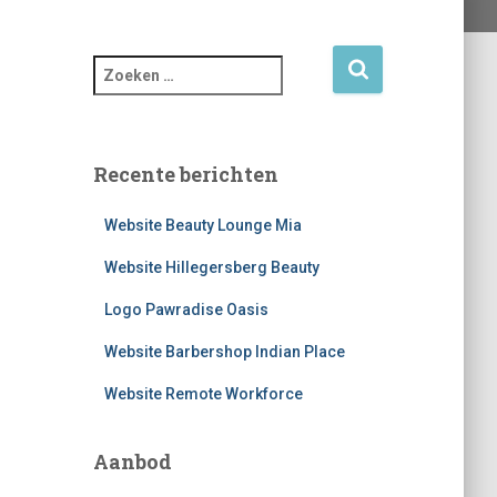
Z
o
e
k
e
Recente berichten
n
n
Website Beauty Lounge Mia
a
a
Website Hillegersberg Beauty
r
Logo Pawradise Oasis
:
Website Barbershop Indian Place
Website Remote Workforce
Aanbod