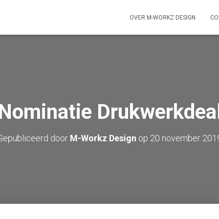
OVER M-WORKZ DESIGN
CO
Nominatie Drukwerkdea
Gepubliceerd door
M-Workz Design
op
20 november 201