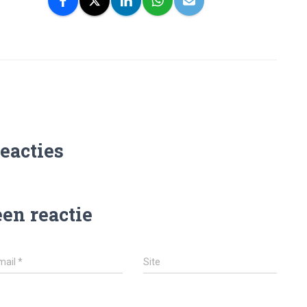
reacties
een reactie
mail
*
Site