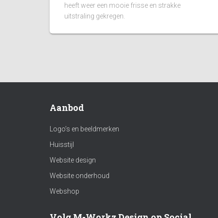
heeft weer een mooie frisse en strakke
uitstraling gekregen.
Aanbod
Logo’s en beeldmerken
Huisstijl
Website design
Website onderhoud
Webshop
Volg M-Workz Design op Social