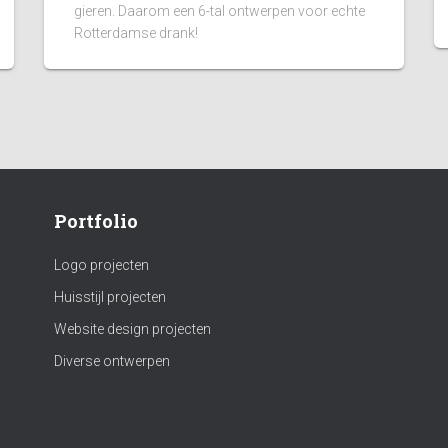
gieren. Daarom een 6-tal ontwerpen voor echte
Rotterdamse drank!
Portfolio
Logo projecten
Huisstijl projecten
Website design projecten
Diverse ontwerpen