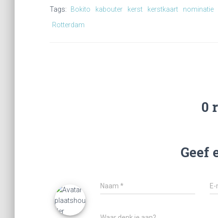
Tags:
Bokito
kabouter
kerst
kerstkaart
nominatie
Rotterdam
0 
Geef 
Naam
*
E-
Waar denk je aan?