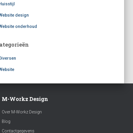
Huisstijl
Website design
Website onderhoud
ategorieën
Diversen
Website
M-Workz Design
Over M-Workz Design
Blog
Contactgegevens