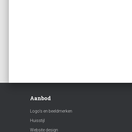
Aanbod
Logo’s en beeldmerken
Huisstijl
Website design