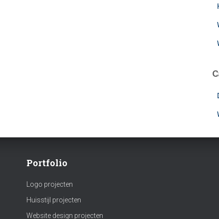
C
Portfolio
Logo projecten
Huisstijl projecten
Website design projecten