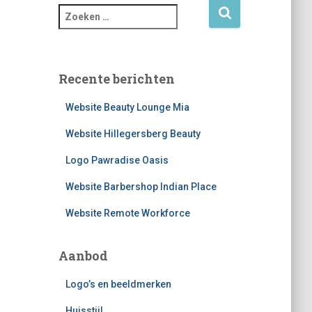
Z
o
e
k
e
Recente berichten
n
n
Website Beauty Lounge Mia
a
a
Website Hillegersberg Beauty
r
Logo Pawradise Oasis
:
Website Barbershop Indian Place
Website Remote Workforce
Aanbod
Logo’s en beeldmerken
Huisstijl