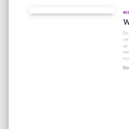
WEB
W
De 
ver
up-
een
nod
Do