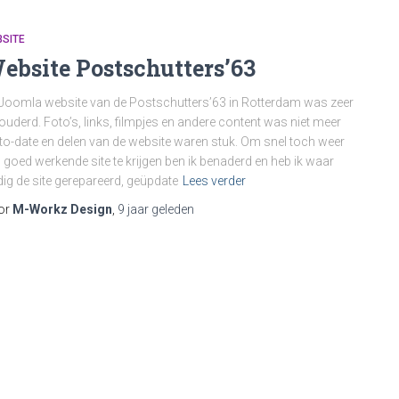
SITE
ebsite Postschutters’63
Joomla website van de Postschutters’63 in Rotterdam was zeer
ouderd. Foto’s, links, filmpjes en andere content was niet meer
to-date en delen van de website waren stuk. Om snel toch weer
 goed werkende site te krijgen ben ik benaderd en heb ik waar
ig de site gerepareerd, geüpdate
Lees verder
or
M-Workz Design
,
9 jaar
geleden