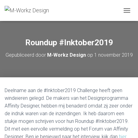
T
O
G
G
L
Roundup #Inktober2019
E
N
Gepubliceerd door
M-Workz Design
op
1 november 2019
A
V
I
G
A
T
Deelname aan de #Inktober2019 Challenge heeft geen
I
E
windeieren gelegd. De makers van het Designprogramma
Affinity Designer, hebben mij benaderd omdat zij zeer onder
de indruk waren van de inzendingen. Ik heb daarom een
stukje mogen schrijven voor hun Roundup #Inktober2019.
Dit met een eervolle vermelding op het Forum van Affinity
Designer. Ben je benieuwd naar het interview, kijk dan
hier
.