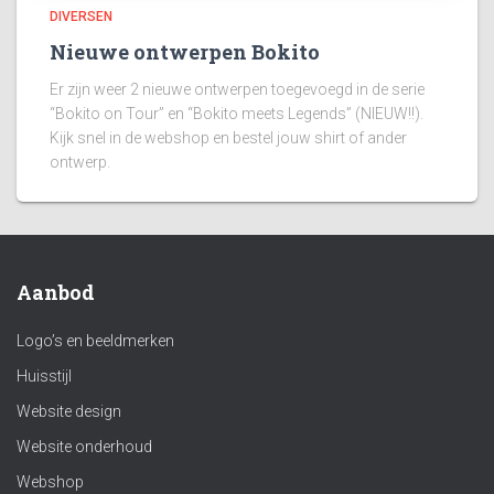
DIVERSEN
Nieuwe ontwerpen Bokito
Er zijn weer 2 nieuwe ontwerpen toegevoegd in de serie
“Bokito on Tour” en “Bokito meets Legends” (NIEUW!!).
Kijk snel in de webshop en bestel jouw shirt of ander
ontwerp.
Aanbod
Logo’s en beeldmerken
Huisstijl
Website design
Website onderhoud
Webshop