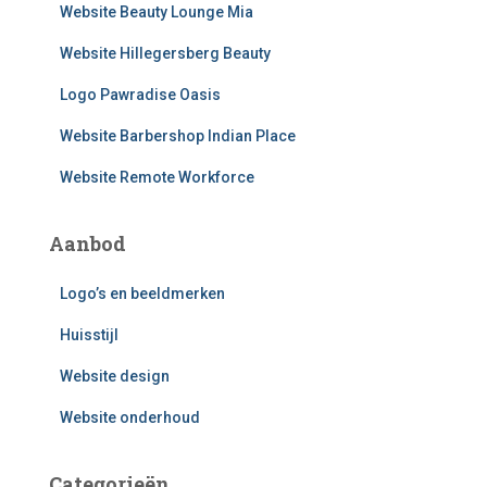
n
Website Beauty Lounge Mia
a
a
Website Hillegersberg Beauty
r
Logo Pawradise Oasis
:
Website Barbershop Indian Place
Website Remote Workforce
Aanbod
Logo’s en beeldmerken
Huisstijl
Website design
Website onderhoud
Categorieën