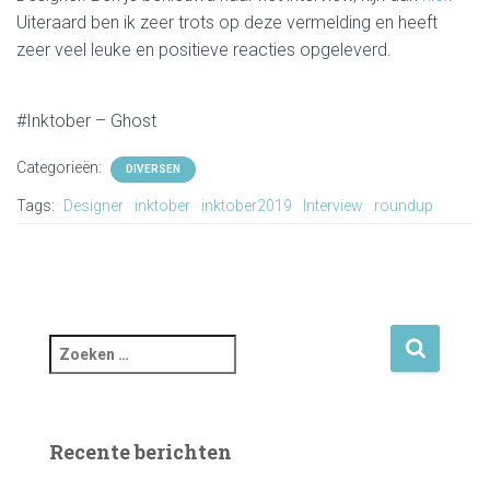
Uiteraard ben ik zeer trots op deze vermelding en heeft
zeer veel leuke en positieve reacties opgeleverd.
#Inktober – Ghost
Categorieën:
DIVERSEN
Tags:
Designer
inktober
inktober2019
Interview
roundup
Z
o
e
k
e
Recente berichten
n